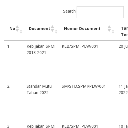
Search:
Ta
No
Document
Nomor Document
Ter
1
Kebijakan SPMI
KEB/SPMI.PLW/001
20 Ju
2018-2021
2
Standar Mutu
SM/STD.SPMI/PLW/001
11 Ja
Tahun 2022
2022
3
Kebijakan SPMI
KEB/SPMI.PLW/001
10 Ja