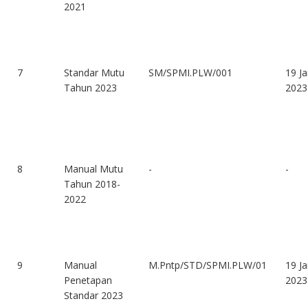
2021
7
Standar Mutu
SM/SPMI.PLW/001
19 Ja
Tahun 2023
2023
8
Manual Mutu
-
-
Tahun 2018-
2022
9
Manual
M.Pntp/STD/SPMI.PLW/01
19 Ja
Penetapan
2023
Standar 2023